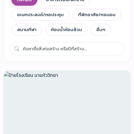
อเนกประสงค์/หอประชุม
ที่พักอาศัย/หอนอน
สนามกีฬา
ห้องน้ำห้องส้วม
อื่นๆ
สวัสดีค่ะ! ตาหวานยินดีต้อนรับ 🌸
ถามเกี่ยวกับโรงเรียนนาแห้ววิทยาได้เลยนะคะ
ตาหวานพร้อมช่วยเหลือทุกคนค่ะ 💜