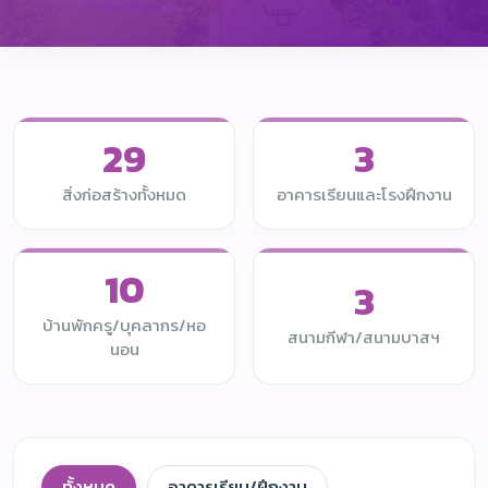
29
3
สิ่งก่อสร้างทั้งหมด
อาคารเรียนและโรงฝึกงาน
10
3
บ้านพักครู/บุคลากร/หอ
สนามกีฬา/สนามบาสฯ
นอน
น้องตาหวาน 🌸
ออนไลน์
🏫
📝
📚
📍
🎨
ทั้งหมด
อาคารเรียน/ฝึกงาน