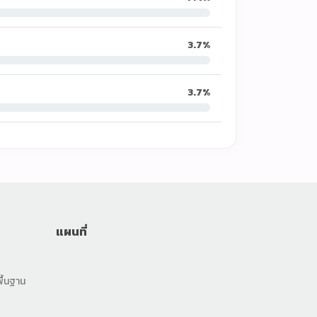
3.7%
3.7%
น้องตาหวาน 🌸
ออนไลน์
🏫
📝
📚
📍
🎨
แผนที่
ื้นฐาน
สวัสดีค่ะ! ตาหวานยินดีต้อนรับ 🌸