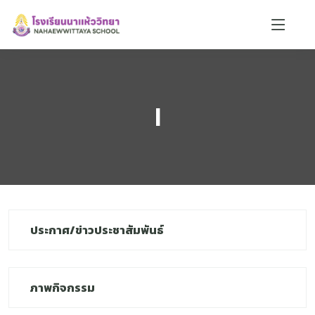
|
น้องตาหวาน 🌸
ออนไลน์
ประกาศ/ข่าวประชาสัมพันธ์
🏫
📝
📚
📍
🎨
ภาพกิจกรรม