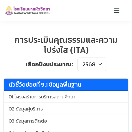
การประเมินคุณธรรมและความ
โปร่งใส (ITA)
น้องตาหวาน 🌸
เลือกปีงบประมาณ:
ออนไลน์
🏫
📝
📚
📍
🎨
ตัวชี้วัดย่อยที่ 9.1 ข้อมูลพื้นฐาน
O1 โครงสร้างการบริหารสถานศึกษา
O2 ข้อมูลผู้บริหาร
O3 ข้อมูลการติดต่อ
สวัสดีค่ะ! ตาหวานยินดีต้อนรับ 🌸