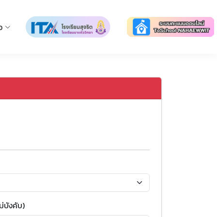
อ
่บังคับ)