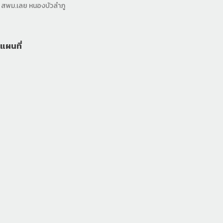
สพม.เลย หนองบัวลำภู
แผนที่