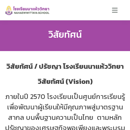
วิสัยทัศน์
น้องตาหวาน 🌸
ออนไลน์
วิสัยทัศน์ / ปรัชญา โรงเรียนนาแห้ววิทยา
🏫
📝
📚
📍
🎨
วิสัยทัศน์ (
Vision)
ภายในปี 2570
โรงเรียนเป็นศูนย์การเรียนรู้
เพื่อพัฒนาผู้เรียนให้มีคุณภาพสู่มาตรฐาน
สวัสดีค่ะ! ตาหวานยินดีต้อนรับ 🌸
สากล บนพื้นฐานความเป็นไทย
ตามหลัก
ถามเกี่ยวกับโรงเรียนนาแห้ววิทยาได้เลยนะคะ
ตาหวานพร้อมช่วยเหลือทุกคนค่ะ 💜
ปรัชญาของเศรษฐกิจพอเพียงและพระบรม